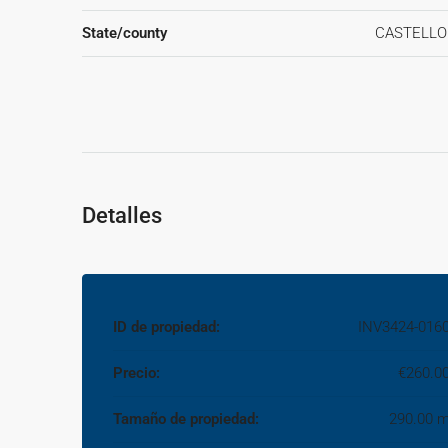
una visita! Le ofrecemos asesoramiento personalizado
State/county
CASTELL
marcha de su negocio.~~La descripción del presente in
ningún caso carácter contractual, pudiendo ser modificad
responsabilidad alguna frente a terceros.~~En el precio
adquisición (Notario, registro, gestión, honorarios, etc…)
Detalles
ID de propiedad:
INV3424-016
Precio:
€260.0
Tamaño de propiedad:
290.00 