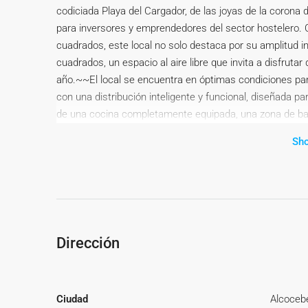
codiciada Playa del Cargador, de las joyas de la corona
para inversores y emprendedores del sector hostelero.
cuadrados, este local no solo destaca por su amplitud i
cuadrados, un espacio al aire libre que invita a disfrutar
año.~~El local se encuentra en óptimas condiciones para
con una distribución inteligente y funcional, diseñada para
de una cocina completamente equipada, una zona de bar
comensales, con capacidad para albergar a un gran núme
Sh
zona turística de gran afluencia tanto en temporada alt
de clientes potenciales. Sus amplias dimensiones, tanto e
versátil y adaptable a diferentes conceptos gastronómi
beach club. La terraza, con su gran capacidad y su amb
permite aumentar considerablemente el aforo del local y
local está ubicado a pie de playa, lo que lo hace ser, un
Dirección
residentes y turistas.~~El local también dispone de fá
que facilita la llegada y la estancia de los clientes. A
complementaria de servicios.~~No pierda la oportunidad 
Ciudad
Alcoceb
de emprender un negocio de hostelería en una ubicació