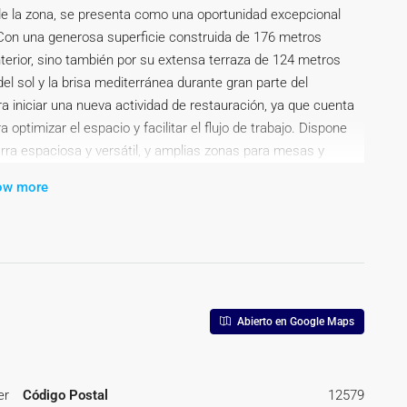
 de la zona, se presenta como una oportunidad excepcional
 Con una generosa superficie construida de 176 metros
nterior, sino también por su extensa terraza de 124 metros
 del sol y la brisa mediterránea durante gran parte del
 iniciar una nueva actividad de restauración, ya que cuenta
 optimizar el espacio y facilitar el flujo de trabajo. Dispone
ra espaciosa y versátil, y amplias zonas para mesas y
ro de clientes.~~La ubicación estratégica del local, en una
ow more
a como en periodos vacacionales, garantiza un flujo constante
n el interior como en el exterior, lo convierten en un espacio
cos, desde un restaurante tradicional hasta un moderno
iente acogedor, se presenta como un valor añadido que
 ofrecer un servicio diferenciado al aire libre.~~Además este
a de las primeras opciones y más atractivas, para los
Abierto en Google Maps
cil acceso y cuenta con una zona de aparcamiento cercana, lo
demás, se encuentra rodeado de una amplia oferta
de adquirir este magnífico local y hacer realidad su sueño
er
Código Postal
12579
n inmejorable. ¡Contáctenos para más información y concertar