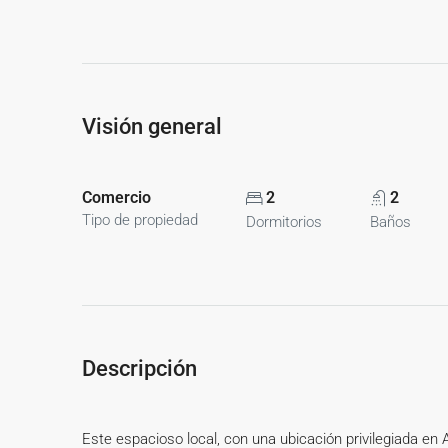
Visión general
Comercio
2
2
Tipo de propiedad
Dormitorios
Baños
Descripción
Este espacioso local, con una ubicación privilegiada en 