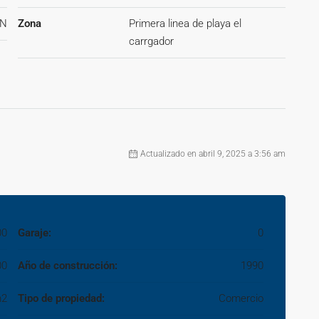
 y le acompañamos en todo el proceso de compra y puesta en
ON
Zona
Primera linea de playa el
mueble e imágenes tienen mero carácter informativo y en
carrgador
os por la inmobiliaria comercializadora sin que ello implique
 de venta a público, esta propiedad NO incluye los gastos de
.~
Actualizado en abril 9, 2025 a 3:56 am
00
Garaje:
0
00
Año de construcción:
1990
m2
Tipo de propiedad:
Comercio