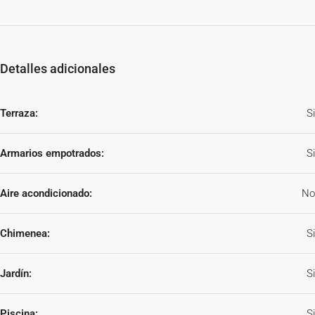
Detalles adicionales
Terraza:
Si
Armarios empotrados:
Si
Aire acondicionado:
No
Chimenea:
Si
Jardín:
Si
Piscina:
Si