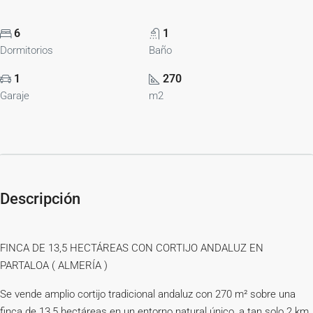
6
1
Dormitorios
Baño
1
270
Garaje
m2
Descripción
FINCA DE 13,5 HECTÁREAS CON CORTIJO ANDALUZ EN
PARTALOA ( ALMERÍA )
Se vende amplio cortijo tradicional andaluz con 270 m² sobre una
finca de 13,5 hectáreas en un entorno natural único, a tan solo 2 km