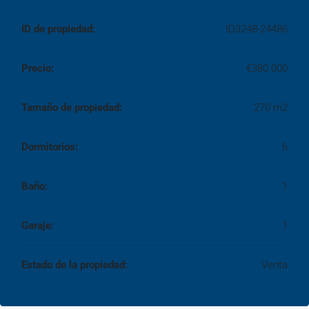
ID de propiedad:
ID3248-24486
Precio:
€380.000
Tamaño de propiedad:
270 m2
Dormitorios:
6
Baño:
1
Garaje:
1
Estado de la propiedad:
Venta