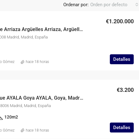
Ordenar por:
Orden por defecto
€1.200.000
Local en Calle Arriaza Argüelles Arriaza, Argüelles, Madrid
8008 Madrid, Madrid, España
Detalles
co Gómez
hace 18 horas
€3.200
Piso en Parque AYALA Goya AYALA, Goya, Madrid
8006 Madrid, Madrid, España
120
m2
Detalles
co Gómez
hace 18 horas