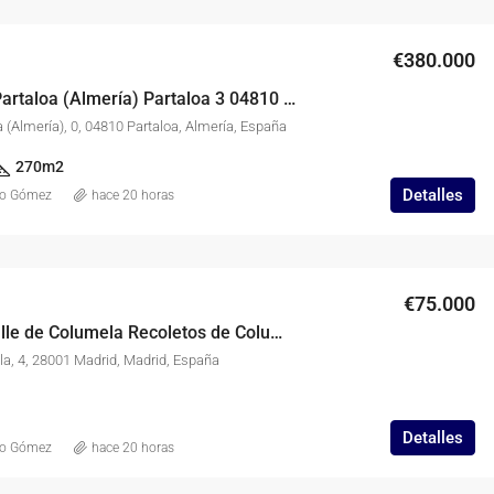
€380.000
en 3 04810 Partaloa (Almería) Partaloa 3 04810 Partaloa (Almería), Partaloa
 (Almería), 0, 04810 Partaloa, Almería, España
270
m2
Detalles
co Gómez
hace 20 horas
€75.000
Garaje en Calle de Columela Recoletos de Columela, Recoletos, Madrid
la, 4, 28001 Madrid, Madrid, España
Detalles
co Gómez
hace 20 horas