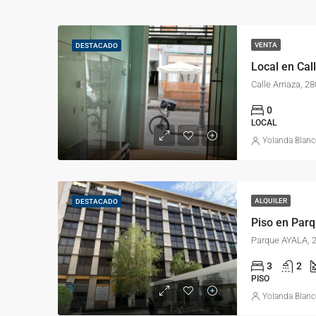
VENTA
DESTACADO
Calle Arriaza, 2
0
LOCAL
Yolanda Blan
ALQUILER
DESTACADO
Parque AYALA, 2
3
2
PISO
Yolanda Blan