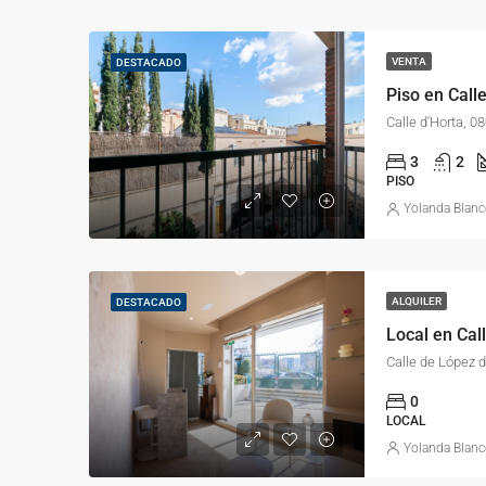
VENTA
DESTACADO
Calle d'Horta, 
3
2
PISO
Yolanda Blan
ALQUILER
DESTACADO
Calle de López 
0
LOCAL
Yolanda Blan