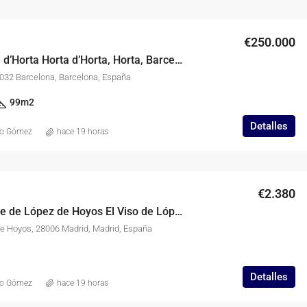
€250.000
Piso en Calle d’Horta Horta d’Horta, Horta, Barcelona
08032 Barcelona, Barcelona, España
99
m2
Detalles
co Gómez
hace 19 horas
€2.380
Local en Calle de López de Hoyos El Viso de López de Hoyos, El Viso, Madrid
de Hoyos, 28006 Madrid, Madrid, España
Detalles
co Gómez
hace 19 horas