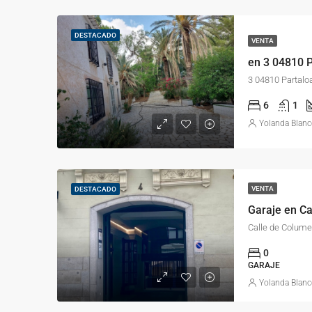
DESTACADO
VENTA
3 04810 Partaloa
6
1
Yolanda Blan
VENTA
DESTACADO
Calle de Colume
0
GARAJE
Yolanda Blan