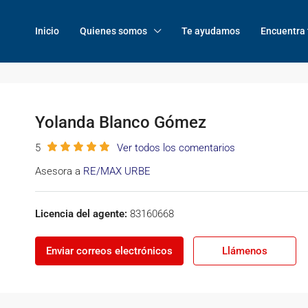
Inicio
Quienes somos
Te ayudamos
Encuentra 
Yolanda Blanco Gómez
5
Ver todos los comentarios
Asesora a
RE/MAX URBE
Licencia del agente:
83160668
Enviar correos electrónicos
Llámenos