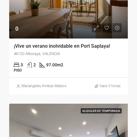
0
¡Vive un verano inolvidable en Port Saplaya!
46120 Alboraya, VALENCIA
3
2
97.00
m2
PISO
Mariangeles Arribas Mateos
hace 3 horas
ALQUILER DE TEMPORADA