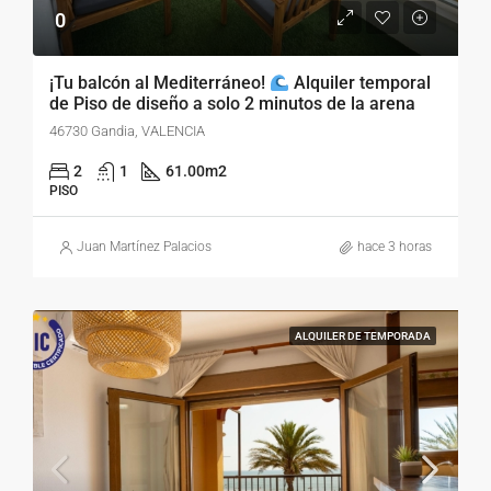
0
¡Tu balcón al Mediterráneo!
Alquiler temporal
de Piso de diseño a solo 2 minutos de la arena
46730 Gandia, VALENCIA
2
1
61.00
m2
PISO
Juan Martínez Palacios
hace 3 horas
ALQUILER DE TEMPORADA