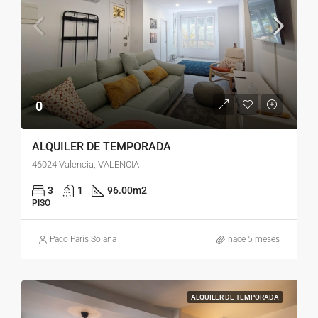
0
ALQUILER DE TEMPORADA
46024 Valencia, VALENCIA
3
1
96.00
m2
PISO
Paco París Solana
hace 5 meses
ALQUILER DE TEMPORADA