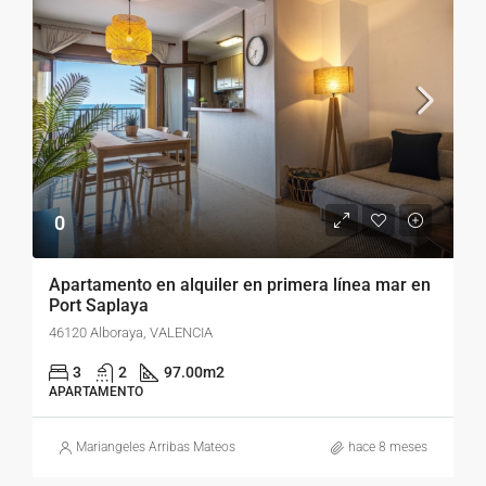
0
Apartamento en alquiler en primera línea mar en
Port Saplaya
46120 Alboraya, VALENCIA
3
2
97.00
m2
APARTAMENTO
Mariangeles Arribas Mateos
hace 8 meses