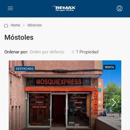
Home
Móstoles
Móstoles
Ordenar por:
1 Propiedad
Orden por defecto
VENTA
DESTACADO