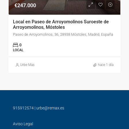
€247.000
Local en Paseo de Arroyomolinos Suroeste de
Arroyomolinos, Móstoles
Paseo de Arroyomolinos, 36, 28938 Móstoles, Madrid, España
0
LOCAL
Urbe Mas
hace 1 día
915912574
|
urbe@remax.es
Aviso Legal