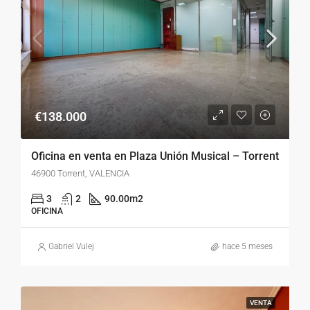
€138.000
Oficina en venta en Plaza Unión Musical – Torrent
46900 Torrent, VALENCIA
3
2
90.00
m2
OFICINA
Gabriel Vulej
hace 5 meses
VENTA