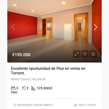
€195.000
Excelente oportunidad de Piso en venta en
Torrent.
46900 Torrent, VALENCIA
3
2
125.60
m2
PISO
Mariangeles Arribas Mateos
hace 5 meses