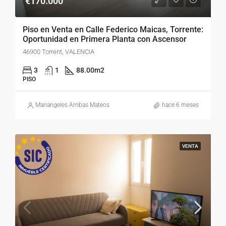
€170.000
Piso en Venta en Calle Federico Maicas, Torrente:
Oportunidad en Primera Planta con Ascensor
46900 Torrent, VALENCIA
3
1
88.00
m2
PISO
Mariangeles Arribas Mateos
hace 6 meses
VENTA