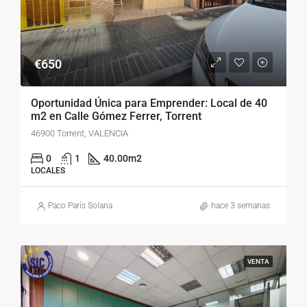
€650
Oportunidad Única para Emprender: Local de 40
m2 en Calle Gómez Ferrer, Torrent
46900 Torrent, VALENCIA
0
1
40.00
m2
LOCALES
Paco París Solana
hace 3 semanas
VENTA