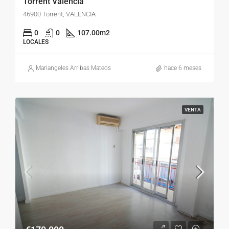
Torrent Valencia
46900 Torrent, VALENCIA
0
0
107.00
m2
LOCALES
Mariangeles Arribas Mateos
hace 6 meses
VENTA