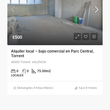
€500
Alquiler local – bajo comercial en Parc Central,
Torrent
46900 Torrent, VALENCIA
0
0
75.00
m2
LOCALES
Mariangeles Arribas Mateos
hace 8 meses