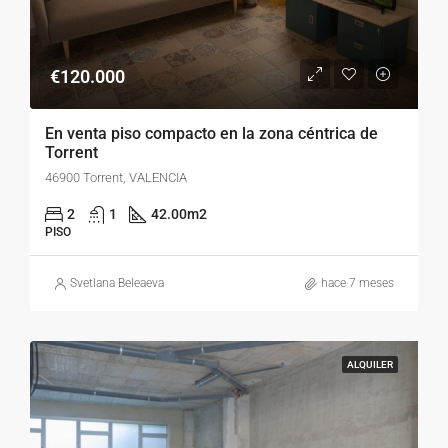
€120.000
En venta piso compacto en la zona céntrica de
Torrent
46900 Torrent, VALENCIA
2
1
42.00
m2
PISO
Svetlana Beleaeva
hace 7 meses
ALQUILER