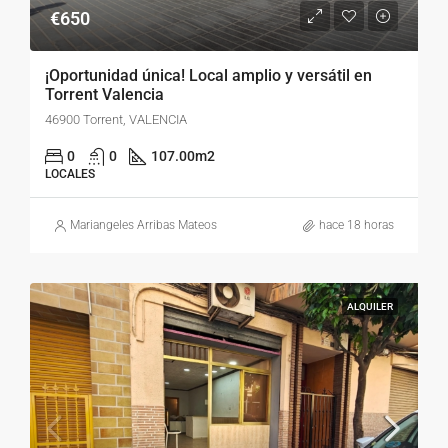
€650
¡Oportunidad única! Local amplio y versátil en
Torrent Valencia
46900 Torrent, VALENCIA
0
0
107.00
m2
LOCALES
Mariangeles Arribas Mateos
hace 18 horas
ALQUILER